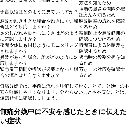
方法を知るため
陣痛の強さや間隔の確
子宮収縮はどのように見ていますか？
認方法を知るため
麻酔が効きすぎた場合や効きにくい場
麻酔調整の流れを確認
合はどう対応しますか？
するため
足のしびれや動かしにくさはどのよう
転倒防止や麻酔範囲の
に確認しますか？
確認につなげるため
夜間や休日も同じようにモニタリング
時間帯による体制差を
されますか？
確認するため
異常があった場合、誰がどのように対
緊急時の役割分担を知
応しますか？
るため
緊急帝王切開や搬送が必要になった場
万が一の対応を確認す
合の流れはどうなりますか？
るため
無痛分娩では、事前に流れを理解しておくことで、分娩中の不
安を軽減しやすくなります。分からないことや不安なことは、
遠慮せずに確認しましょう。
無痛分娩中に不安を感じたときに伝えた
い症状