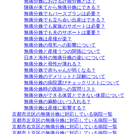
無痛分娩における計画分娩とは？
陣痛が来てから無痛分娩にできる？
無痛分娩でもバースプランは必要？
無痛分娩でも立ち会い出産はできる？
無痛分娩でも家族のサポートは必要？
無痛分娩でも夫のサポートは重要？
無痛分娩は産後が楽？
無痛分娩の母乳への影響について
無痛分娩と産後うつの関係について
日本と海外の無痛分娩の違いについて
無痛分娩と母性が薄れる？
無痛分娩で赤ちゃんが弱くなる？
無痛分娩のデメリットと誤解について
無痛分娩の病院選びチェックリストについて
無痛分娩時の医師への質問リスト
無痛分娩ができる体質とできない体質について
無痛分娩の麻酔はいつ入れる？
無痛分娩は産後に影響する？
京都市北区の無痛分娩に対応している病院一覧
京都市左京区の無痛分娩に対応している病院一覧
京都市右京区の無痛分娩に対応している病院一覧
京都市上京区の無痛分娩に対応している病院一覧