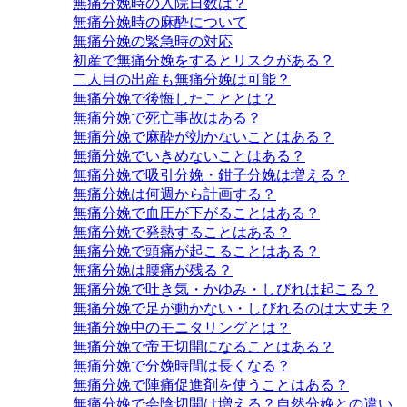
無痛分娩時の入院日数は？
無痛分娩時の麻酔について
無痛分娩の緊急時の対応
初産で無痛分娩をするとリスクがある？
二人目の出産も無痛分娩は可能？
無痛分娩で後悔したこととは？
無痛分娩で死亡事故はある？
無痛分娩で麻酔が効かないことはある？
無痛分娩でいきめないことはある？
無痛分娩で吸引分娩・鉗子分娩は増える？
無痛分娩は何週から計画する？
無痛分娩で血圧が下がることはある？
無痛分娩で発熱することはある？
無痛分娩で頭痛が起こることはある？
無痛分娩は腰痛が残る？
無痛分娩で吐き気・かゆみ・しびれは起こる？
無痛分娩で足が動かない・しびれるのは大丈夫？
無痛分娩中のモニタリングとは？
無痛分娩で帝王切開になることはある？
無痛分娩で分娩時間は長くなる？
無痛分娩で陣痛促進剤を使うことはある？
無痛分娩で会陰切開は増える？自然分娩との違い