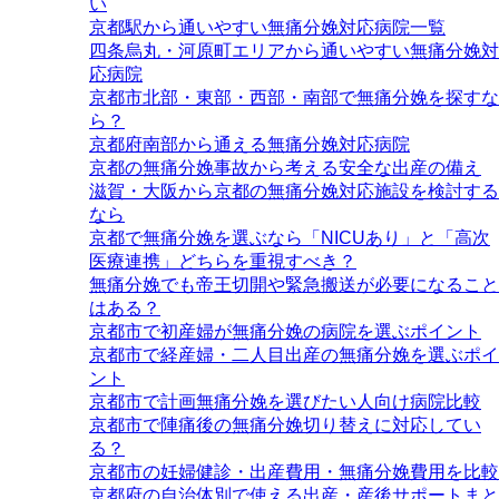
い
京都駅から通いやすい無痛分娩対応病院一覧
四条烏丸・河原町エリアから通いやすい無痛分娩対
応病院
京都市北部・東部・西部・南部で無痛分娩を探すな
ら？
京都府南部から通える無痛分娩対応病院
京都の無痛分娩事故から考える安全な出産の備え
滋賀・大阪から京都の無痛分娩対応施設を検討する
なら
京都で無痛分娩を選ぶなら「NICUあり」と「高次
医療連携」どちらを重視すべき？
無痛分娩でも帝王切開や緊急搬送が必要になること
はある？
京都市で初産婦が無痛分娩の病院を選ぶポイント
京都市で経産婦・二人目出産の無痛分娩を選ぶポイ
ント
京都市で計画無痛分娩を選びたい人向け病院比較
京都市で陣痛後の無痛分娩切り替えに対応してい
る？
京都市の妊婦健診・出産費用・無痛分娩費用を比較
京都府の自治体別で使える出産・産後サポートまと