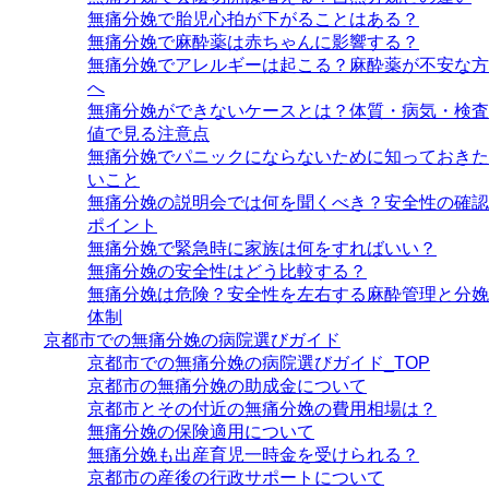
無痛分娩で胎児心拍が下がることはある？
無痛分娩で麻酔薬は赤ちゃんに影響する？
無痛分娩でアレルギーは起こる？麻酔薬が不安な方
へ
無痛分娩ができないケースとは？体質・病気・検査
値で見る注意点
無痛分娩でパニックにならないために知っておきた
いこと
無痛分娩の説明会では何を聞くべき？安全性の確認
ポイント
無痛分娩で緊急時に家族は何をすればいい？
無痛分娩の安全性はどう比較する？
無痛分娩は危険？安全性を左右する麻酔管理と分娩
体制
京都市での無痛分娩の病院選びガイド
京都市での無痛分娩の病院選びガイド_TOP
京都市の無痛分娩の助成金について
京都市とその付近の無痛分娩の費用相場は？
無痛分娩の保険適用について
無痛分娩も出産育児一時金を受けられる？
京都市の産後の行政サポートについて