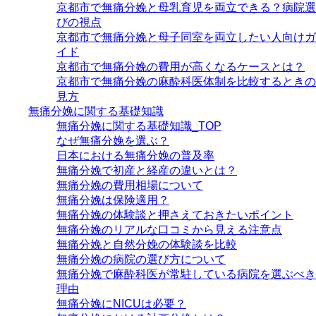
京都市で無痛分娩と母乳育児を両立できる？病院選
びの視点
京都市で無痛分娩と母子同室を両立したい人向けガ
イド
京都市で無痛分娩の費用が高くなるケースとは？
京都市で無痛分娩の麻酔科医体制を比較するときの
見方
無痛分娩に関する基礎知識
無痛分娩に関する基礎知識_TOP
なぜ無痛分娩を選ぶ？
日本における無痛分娩の普及率
無痛分娩で初産と経産の違いとは？
無痛分娩の費用相場について
無痛分娩は保険適用？
無痛分娩の体験談と押さえておきたいポイント
無痛分娩のリアルな口コミから見える注意点
無痛分娩と自然分娩の体験談を比較
無痛分娩の病院の選び方について
無痛分娩で麻酔科医が常駐している病院を選ぶべき
理由
無痛分娩にNICUは必要？