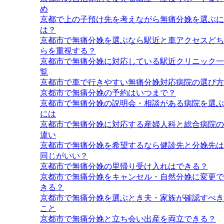
め
京都で上の子預け先を考えながら無痛分娩を選ぶに
は？
京都市で無痛分娩を選ぶなら駅近と車アクセスどち
らを重視する？
京都市で無痛分娩に対応している駅近クリニック一
覧
京都市で車で行きやすい無痛分娩対応病院の選び方
京都市で無痛分娩の予約はいつまで？
京都市で無痛分娩の説明会・相談がある病院を選ぶ
には
京都市で無痛分娩に対応する産婦人科と総合病院の
違い
京都市で無痛分娩を希望するなら健診先と分娩先は
同じがいい？
京都市で無痛分娩の里帰り受け入れはできる？
京都市で無痛分娩をキャンセル・自然分娩に変更で
きる？
京都市で無痛分娩を選ぶとき夫・家族が確認すべき
こと
京都市で無痛分娩と立ち会い出産を両立できる？