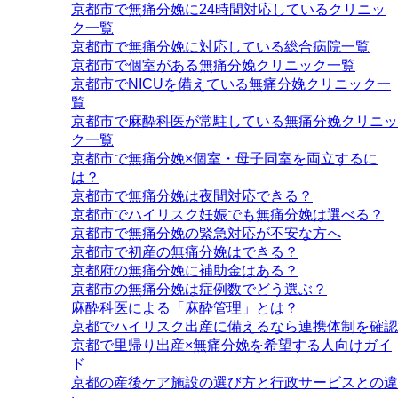
京都市で無痛分娩に24時間対応しているクリニッ
ク一覧
京都市で無痛分娩に対応している総合病院一覧
京都市で個室がある無痛分娩クリニック一覧
京都市でNICUを備えている無痛分娩クリニック一
覧
京都市で麻酔科医が常駐している無痛分娩クリニッ
ク一覧
京都市で無痛分娩×個室・母子同室を両立するに
は？
京都市で無痛分娩は夜間対応できる？
京都市でハイリスク妊娠でも無痛分娩は選べる？
京都市で無痛分娩の緊急対応が不安な方へ
京都市で初産の無痛分娩はできる？
京都府の無痛分娩に補助金はある？
京都市の無痛分娩は症例数でどう選ぶ？
麻酔科医による「麻酔管理」とは？
京都でハイリスク出産に備えるなら連携体制を確認
京都で里帰り出産×無痛分娩を希望する人向けガイ
ド
京都の産後ケア施設の選び方と行政サービスとの違