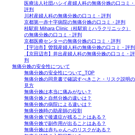
医療法人社団ハシイ産婦人科の無痛分娩の口コミ・
評判
川村産婦人科の無痛分娩の口コミ・評判
京都第一赤十字病院の無痛分娩の口コミ・評判
桂駅前 Mihara Clinic（桂駅前ミハラクリニック）
の無痛分娩の口コミ・評判
京都医療センターの無痛分娩の口コミ・評判
【宇治市】曽我産婦人科の無痛分娩の口コミ・評判
【京田辺市】井出産婦人科の無痛分娩の口コミ・評
判
無痛分娩の安全性について
無痛分娩の安全性について_TOP
無痛分娩の同意書で確認すべきこと・リスク説明の
見方
無痛分娩は本当に痛みがない？
無痛分娩と自然分娩の違いは？
無痛分娩の病院による違いは？
無痛分娩時の助産師の役割
無痛分娩で後遺症が残ることはある？
無痛分娩で副作用が出ることはある？
無痛分娩は赤ちゃんへのリスクがある？