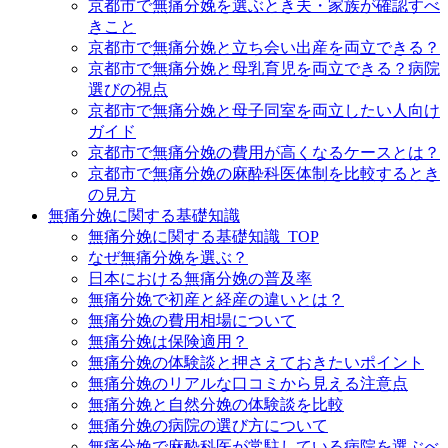
京都市で無痛分娩を選ぶとき夫・家族が確認すべ
きこと
京都市で無痛分娩と立ち会い出産を両立できる？
京都市で無痛分娩と母乳育児を両立できる？病院
選びの視点
京都市で無痛分娩と母子同室を両立したい人向け
ガイド
京都市で無痛分娩の費用が高くなるケースとは？
京都市で無痛分娩の麻酔科医体制を比較するとき
の見方
無痛分娩に関する基礎知識
無痛分娩に関する基礎知識_TOP
なぜ無痛分娩を選ぶ？
日本における無痛分娩の普及率
無痛分娩で初産と経産の違いとは？
無痛分娩の費用相場について
無痛分娩は保険適用？
無痛分娩の体験談と押さえておきたいポイント
無痛分娩のリアルな口コミから見える注意点
無痛分娩と自然分娩の体験談を比較
無痛分娩の病院の選び方について
無痛分娩で麻酔科医が常駐している病院を選ぶべ