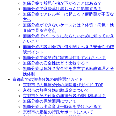
無痛分娩で胎児心拍が下がることはある？
無痛分娩で麻酔薬は赤ちゃんに影響する？
無痛分娩でアレルギーは起こる？麻酔薬が不安な
方へ
無痛分娩ができないケースとは？体質・病気・検
査値で見る注意点
無痛分娩でパニックにならないために知っておき
たいこと
無痛分娩の説明会では何を聞くべき？安全性の確
認ポイント
無痛分娩で緊急時に家族は何をすればいい？
無痛分娩の安全性はどう比較する？
無痛分娩は危険？安全性を左右する麻酔管理と分
娩体制
京都市での無痛分娩の病院選びガイド
京都市での無痛分娩の病院選びガイド_TOP
京都市の無痛分娩の助成金について
京都市とその付近の無痛分娩の費用相場は？
無痛分娩の保険適用について
無痛分娩も出産育児一時金を受けられる？
京都市の産後の行政サポートについて