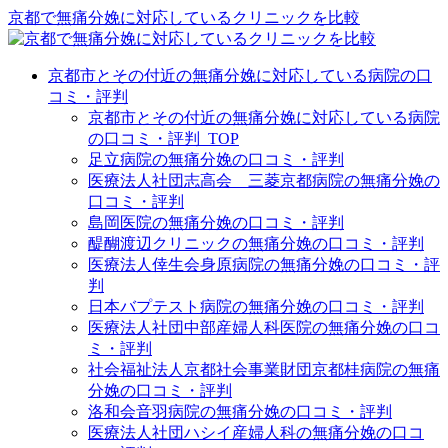
京都で無痛分娩に対応しているクリニックを比較
京都市とその付近の無痛分娩に対応している病院の口
コミ・評判
京都市とその付近の無痛分娩に対応している病院
の口コミ・評判_TOP
足立病院の無痛分娩の口コミ・評判
医療法人社団志高会 三菱京都病院の無痛分娩の
口コミ・評判
島岡医院の無痛分娩の口コミ・評判
醍醐渡辺クリニックの無痛分娩の口コミ・評判
医療法人倖生会身原病院の無痛分娩の口コミ・評
判
日本バプテスト病院の無痛分娩の口コミ・評判
医療法人社団中部産婦人科医院の無痛分娩の口コ
ミ・評判
社会福祉法人京都社会事業財団京都桂病院の無痛
分娩の口コミ・評判
洛和会音羽病院の無痛分娩の口コミ・評判
医療法人社団ハシイ産婦人科の無痛分娩の口コ