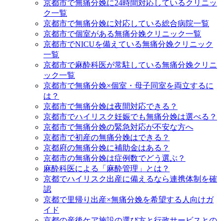
京都市で無痛分娩に24時間対応しているクリニッ
ク一覧
京都市で無痛分娩に対応している総合病院一覧
京都市で個室がある無痛分娩クリニック一覧
京都市でNICUを備えている無痛分娩クリニック
一覧
京都市で麻酔科医が常駐している無痛分娩クリニ
ック一覧
京都市で無痛分娩×個室・母子同室を両立するに
は？
京都市で無痛分娩は夜間対応できる？
京都市でハイリスク妊娠でも無痛分娩は選べる？
京都市で無痛分娩の緊急対応が不安な方へ
京都市で初産の無痛分娩はできる？
京都府の無痛分娩に補助金はある？
京都市の無痛分娩は症例数でどう選ぶ？
麻酔科医による「麻酔管理」とは？
京都でハイリスク出産に備えるなら連携体制を確
認
京都で里帰り出産×無痛分娩を希望する人向けガ
イド
京都の産後ケア施設の選び方と行政サービスとの