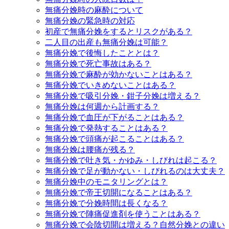
無痛分娩時の麻酔について
無痛分娩の緊急時の対応
初産で無痛分娩をするとリスクがある？
二人目の出産も無痛分娩は可能？
無痛分娩で後悔したこととは？
無痛分娩で死亡事故はある？
無痛分娩で麻酔が効かないことはある？
無痛分娩でいきめないことはある？
無痛分娩で吸引分娩・鉗子分娩は増える？
無痛分娩は何週から計画する？
無痛分娩で血圧が下がることはある？
無痛分娩で発熱することはある？
無痛分娩で頭痛が起こることはある？
無痛分娩は腰痛が残る？
無痛分娩で吐き気・かゆみ・しびれは起こる？
無痛分娩で足が動かない・しびれるのは大丈夫？
無痛分娩中のモニタリングとは？
無痛分娩で帝王切開になることはある？
無痛分娩で分娩時間は長くなる？
無痛分娩で陣痛促進剤を使うことはある？
無痛分娩で会陰切開は増える？自然分娩との違い