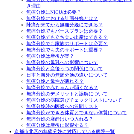
き理由
無痛分娩にNICUは必要？
無痛分娩における計画分娩とは？
陣痛が来てから無痛分娩にできる？
無痛分娩でもバースプランは必要？
無痛分娩でも立ち会い出産はできる？
無痛分娩でも家族のサポートは必要？
無痛分娩でも夫のサポートは重要？
無痛分娩は産後が楽？
無痛分娩の母乳への影響について
無痛分娩と産後うつの関係について
日本と海外の無痛分娩の違いについて
無痛分娩と母性が薄れる？
無痛分娩で赤ちゃんが弱くなる？
無痛分娩のデメリットと誤解について
無痛分娩の病院選びチェックリストについて
無痛分娩時の医師への質問リスト
無痛分娩ができる体質とできない体質について
無痛分娩の麻酔はいつ入れる？
無痛分娩は産後に影響する？
京都市北区の無痛分娩に対応している病院一覧