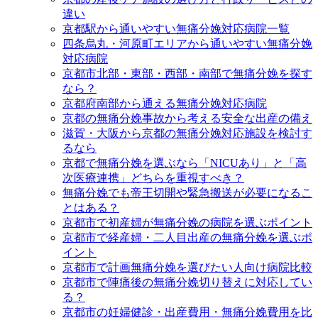
違い
京都駅から通いやすい無痛分娩対応病院一覧
四条烏丸・河原町エリアから通いやすい無痛分娩
対応病院
京都市北部・東部・西部・南部で無痛分娩を探す
なら？
京都府南部から通える無痛分娩対応病院
京都の無痛分娩事故から考える安全な出産の備え
滋賀・大阪から京都の無痛分娩対応施設を検討す
るなら
京都で無痛分娩を選ぶなら「NICUあり」と「高
次医療連携」どちらを重視すべき？
無痛分娩でも帝王切開や緊急搬送が必要になるこ
とはある？
京都市で初産婦が無痛分娩の病院を選ぶポイント
京都市で経産婦・二人目出産の無痛分娩を選ぶポ
イント
京都市で計画無痛分娩を選びたい人向け病院比較
京都市で陣痛後の無痛分娩切り替えに対応してい
る？
京都市の妊婦健診・出産費用・無痛分娩費用を比