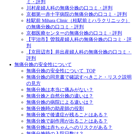
ミ・評判
川村産婦人科の無痛分娩の口コミ・評判
京都第一赤十字病院の無痛分娩の口コミ・評判
桂駅前 Mihara Clinic（桂駅前ミハラクリニック）
の無痛分娩の口コミ・評判
京都医療センターの無痛分娩の口コミ・評判
【宇治市】曽我産婦人科の無痛分娩の口コミ・評
判
【京田辺市】井出産婦人科の無痛分娩の口コミ・
評判
無痛分娩の安全性について
無痛分娩の安全性について_TOP
無痛分娩の同意書で確認すべきこと・リスク説明
の見方
無痛分娩は本当に痛みがない？
無痛分娩と自然分娩の違いは？
無痛分娩の病院による違いは？
無痛分娩時の助産師の役割
無痛分娩で後遺症が残ることはある？
無痛分娩で副作用が出ることはある？
無痛分娩は赤ちゃんへのリスクがある？
無痛分娩時の入院日数は？