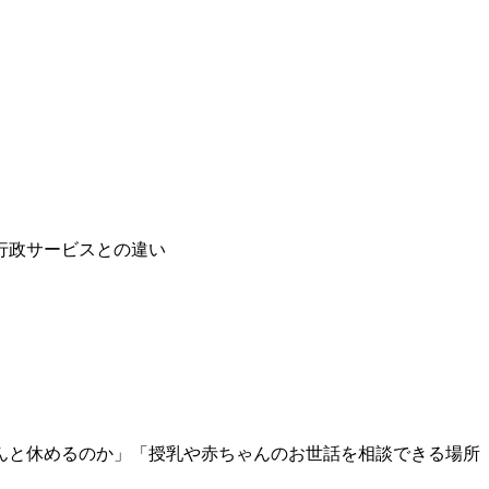
行政サービスとの違い
んと休めるのか」「授乳や赤ちゃんのお世話を相談できる場所