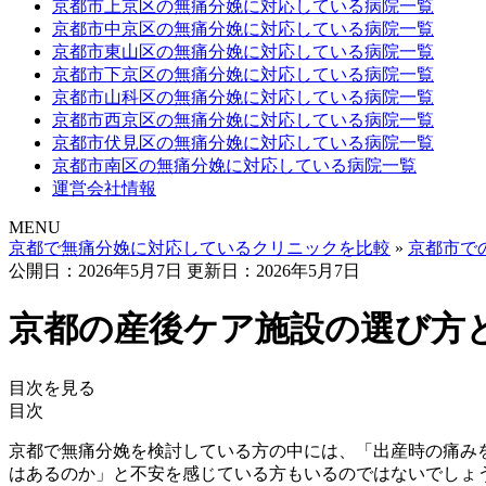
京都市上京区の無痛分娩に対応している病院一覧
京都市中京区の無痛分娩に対応している病院一覧
京都市東山区の無痛分娩に対応している病院一覧
京都市下京区の無痛分娩に対応している病院一覧
京都市山科区の無痛分娩に対応している病院一覧
京都市西京区の無痛分娩に対応している病院一覧
京都市伏見区の無痛分娩に対応している病院一覧
京都市南区の無痛分娩に対応している病院一覧
運営会社情報
MENU
京都で無痛分娩に対応しているクリニックを比較
»
京都市で
公開日：2026年5月7日
更新日：2026年5月7日
京都の産後ケア施設の選び方
目次を見る
目次
京都で無痛分娩を検討している方の中には、「出産時の痛み
はあるのか」と不安を感じている方もいるのではないでしょ