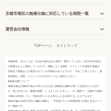
京都市南区の無痛分娩に対応している病院一覧
運営会社情報
TOPページ
サイトマップ
免責事項：
当サイトは、Zenken株式会社が制作・運営しています。2025年4月時点
の情報をもとに制作していますが、掲載している病院・クリニックの情報や画像は、
現時点で削除および変更されている可能性がありますので、予めご了承ください。最
新情報は、病院・クリニックの公式サイトをご確認ください。
■無痛分娩について
無痛分娩は分娩時の痛みを和らげるために医療的な麻酔を用いて出産を行う方法で
す。特に日本では「硬膜外麻酔（こうまくがいますい）」が一般的で、分娩中の陣痛
の痛みを軽減しつつ、意識を保ったまま赤ちゃんを出産することができます。
無痛分娩は出産日当日に麻酔を開始し、 平均的に5～12時間程度で分娩に至るケース
が一般的です。
無痛分娩の一般的な費用は約93万円（出産育児一時金を差し引いた実質負担額は約