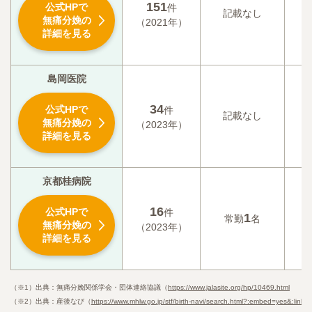
151
公式HPで
件
記載なし
記
無痛分娩の
（2021年）
詳細を見る
島岡医院
34
公式HPで
件
記載なし
記
無痛分娩の
（2023年）
詳細を見る
京都桂病院
16
公式HPで
件
1
記
常勤
名
無痛分娩の
（2023年）
詳細を見る
（※1）出典：無痛分娩関係学会・団体連絡協議（
https://www.jalasite.org/hp/10469.html
（※2）出典：産後なび（
https://www.mhlw.go.jp/stf/birth-navi/search.html?:embed=yes&:li