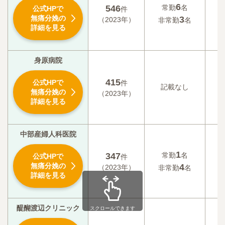
6
546
常勤
名
公式HPで
件
無痛分娩の
3
（2023年）
非常勤
名
詳細を見る
身原病院
415
公式HPで
件
記載なし
記
無痛分娩の
（2023年）
詳細を見る
中部産婦人科医院
1
347
常勤
名
公式HPで
件
記
無痛分娩の
4
（2023年）
非常勤
名
詳細を見る
醍醐渡辺クリニック
スクロールできます