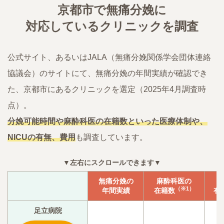
京都市で無痛分娩に
対応しているクリニックを調査
公式サイト、あるいはJALA（無痛分娩関係学会団体連絡
協議会）のサイトにて、無痛分娩の年間実績が確認でき
た、京都市にあるクリニックを選定（2025年4月調査時
点）。
分娩可能時間や麻酔科医の在籍数といった医療体制や、
NICUの有無、費用
も調査しています。
▼左右にスクロールできます▼
無痛分娩の
麻酔科医の
N
（※1）
年間実績
在籍数
有
足立病院