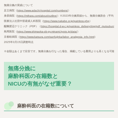
無痛分娩の実績について
足立病院（
https://www.adachi-hospital.com/numbers/
）
身原病院（
https://mihara.com/about/outline/
）※2023年分娩実績から、無痛分娩割合（平均）
医療法人社団中部産婦人科医院（
https://www.nakabe.or.jp/painless.php
）
醍醐渡辺クリニック（PDF）（
https://hospital.d-w-c.jp/painless_delivery/img/pdf_mutsubunbe
島岡医院（
https://www.shimaoka-ob-gy.minami.kyoto.jp/data/
）
京都桂病院（
https://www.katsura.com/sanfujinka/labor_analgesia_info.html
）
2025年3月15日調査時点
※金額はあくまで目安です。無痛分娩を行なった場合、掲載している費用よりも高くなる可能性
無痛分娩に
麻酔科医の在籍数と
NICUの有無がなぜ重要？
麻酔科医の在籍数について