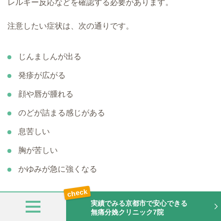
レルギー反応などを確認する必要があります。
注意したい症状は、次の通りです。
じんましんが出る
発疹が広がる
顔や唇が腫れる
のどが詰まる感じがある
息苦しい
胸が苦しい
かゆみが急に強くなる
「かゆいだけ」と自己判断せず、ほかの症状がある場合は
実績でみる京都市で安心できる
無痛分娩クリニック7院
すぐに知らせましょう。