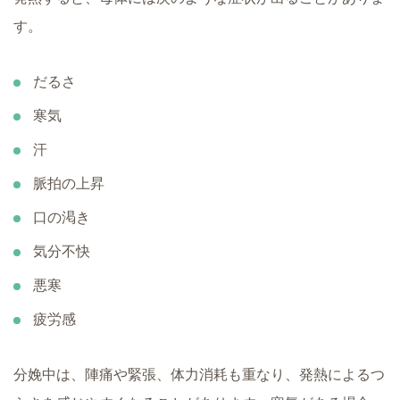
す。
だるさ
寒気
汗
脈拍の上昇
口の渇き
気分不快
悪寒
疲労感
分娩中は、陣痛や緊張、体力消耗も重なり、発熱によるつ