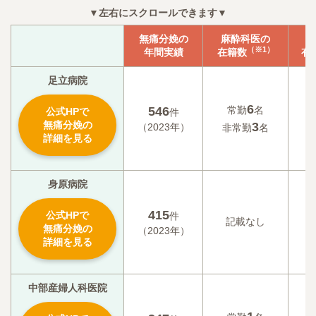
▼左右にスクロールできます▼
無痛分娩の
麻酔科医の
N
（※1）
年間実績
在籍数
有
足立病院
6
546
常勤
名
公式HPで
件
無痛分娩の
3
（2023年）
非常勤
名
詳細を見る
身原病院
415
公式HPで
件
記載なし
記
無痛分娩の
（2023年）
詳細を見る
中部産婦人科医院