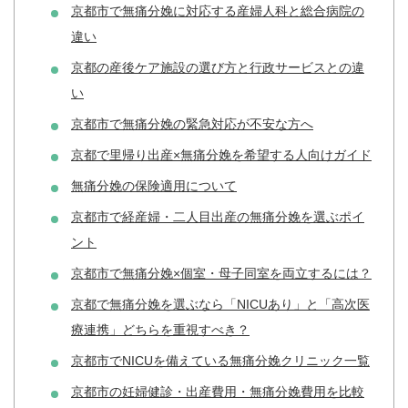
京都市で無痛分娩に対応する産婦人科と総合病院の
違い
京都の産後ケア施設の選び方と行政サービスとの違
い
京都市で無痛分娩の緊急対応が不安な方へ
京都で里帰り出産×無痛分娩を希望する人向けガイド
無痛分娩の保険適用について
京都市で経産婦・二人目出産の無痛分娩を選ぶポイ
ント
京都市で無痛分娩×個室・母子同室を両立するには？
京都で無痛分娩を選ぶなら「NICUあり」と「高次医
療連携」どちらを重視すべき？
京都市でNICUを備えている無痛分娩クリニック一覧
京都市の妊婦健診・出産費用・無痛分娩費用を比較