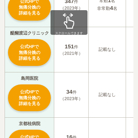
1
347
常勤
名
公式HPで
件
記
無痛分娩の
4
（2023年）
非常勤
名
詳細を見る
醍醐渡辺クリニック
スクロールできます
151
公式HPで
件
記載なし
記
無痛分娩の
（2021年）
詳細を見る
島岡医院
34
公式HPで
件
記載なし
記
無痛分娩の
（2023年）
詳細を見る
京都桂病院
16
公式HPで
件