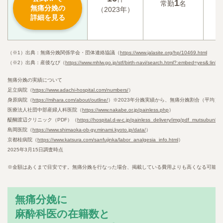
1
記
常勤
名
無痛分娩の
（2023年）
詳細を見る
（※1）出典：無痛分娩関係学会・団体連絡協議（
https://www.jalasite.org/hp/10469.html
（※2）出典：産後なび（
https://www.mhlw.go.jp/stf/birth-navi/search.html?:embed=yes&:li
無痛分娩の実績について
足立病院（
https://www.adachi-hospital.com/numbers/
）
身原病院（
https://mihara.com/about/outline/
）※2023年分娩実績から、無痛分娩割合（平均）
医療法人社団中部産婦人科医院（
https://www.nakabe.or.jp/painless.php
）
醍醐渡辺クリニック（PDF）（
https://hospital.d-w-c.jp/painless_delivery/img/pdf_mutsubunbe
島岡医院（
https://www.shimaoka-ob-gy.minami.kyoto.jp/data/
）
京都桂病院（
https://www.katsura.com/sanfujinka/labor_analgesia_info.html
）
2025年3月15日調査時点
※金額はあくまで目安です。無痛分娩を行なった場合、掲載している費用よりも高くなる可能性
無痛分娩に
麻酔科医の在籍数と